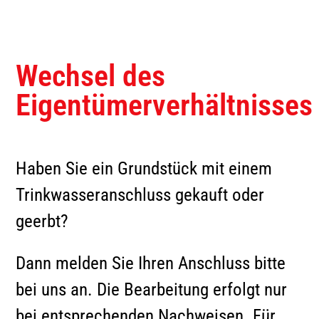
Grund- und Ersatzversorgung
Tipps & Infos zum Umzug
Zertifizierungen
Preise Netzzugang
Verträge
Sondertarife
Tipps bei Stromausfall
Nachweis für Wiederverkäufer
Netzanschluss
Netzbeschreibung
Wechsel des
Energiespartipps
Einspeiser
Brennwerte
Eigentümerverhältnisses
Ihr Kontakt
9 Schritte zum eigenen
Wetterstation
Balkonkraftwerk
Haben Sie ein Grundstück mit einem
Teilnahmebedingungen
Lastprofil
Gewinnspiel
Mieterstrom
Trinkwasseranschluss gekauft oder
geerbt?
Kontaktdaten
Verträge
Dann melden Sie Ihren Anschluss bitte
bei uns an. Die Bearbeitung erfolgt nur
Lastprofil
bei entsprechenden Nachweisen. Für