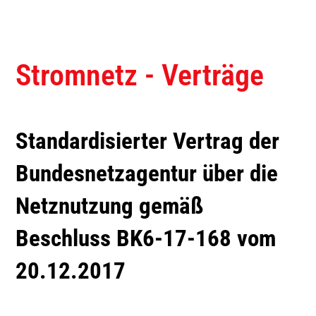
Grund- und Ersatzversorgung
Tipps & Infos zum Umzug
Zertifizierungen
Preise Netzzugang
Verträge
Sondertarife
Tipps bei Stromausfall
Nachweis für Wiederverkäufer
Netzanschluss
Netzbeschreibung
Stromnetz - Verträge
Energiespartipps
Einspeiser
Brennwerte
Ihr Kontakt
9 Schritte zum eigenen
Wetterstation
Standardisierter Vertrag der
Balkonkraftwerk
Teilnahmebedingungen
Lastprofil
Bundesnetzagentur über die
Gewinnspiel
Mieterstrom
Netznutzung gemäß
Kontaktdaten
Beschluss BK6-17-168 vom
Verträge
20.12.2017
Lastprofil