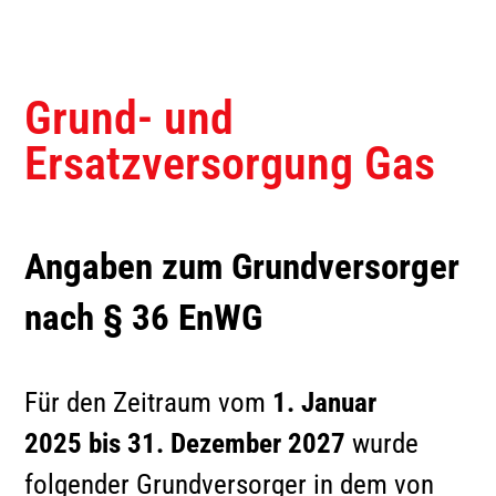
Grund- und Ersatzversorgung
Tipps & Infos zum Umzug
Zertifizierungen
Preise Netzzugang
Verträge
Sondertarife
Tipps bei Stromausfall
Nachweis für Wiederverkäufer
Netzanschluss
Netzbeschreibung
Grund- und
Energiespartipps
Einspeiser
Brennwerte
Ersatzversorgung Gas
Ihr Kontakt
9 Schritte zum eigenen
Wetterstation
Balkonkraftwerk
Angaben zum Grundversorger
Teilnahmebedingungen
Lastprofil
Gewinnspiel
Mieterstrom
nach § 36 EnWG
Kontaktdaten
Für den Zeitraum vom
1. Januar
Verträge
2025 bis 31. Dezember 2027
wurde
Lastprofil
folgender Grundversorger in dem von